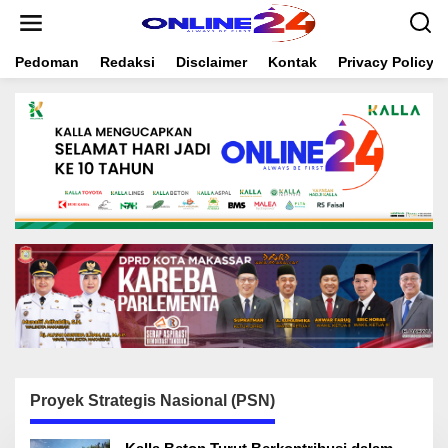
S
k
i
Pedoman
Redaksi
Disclaimer
Kontak
Privacy Policy
p
t
o
c
o
n
t
e
n
t
Proyek Strategis Nasional (PSN)