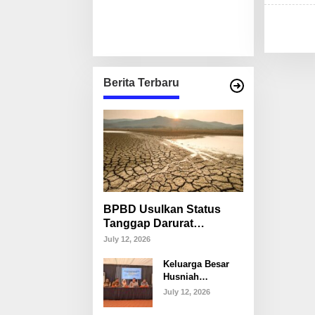
Berita Terbaru
BPBD Usulkan Status
Tanggap Darurat
Kekeringan di Makassar,
July 12, 2026
Puluhan Ribu Warga
Keluarga Besar
Mulai Krisis Air Bersih
Husniah
Talenrang
July 12, 2026
Tegaskan Tak
Akan Campuri