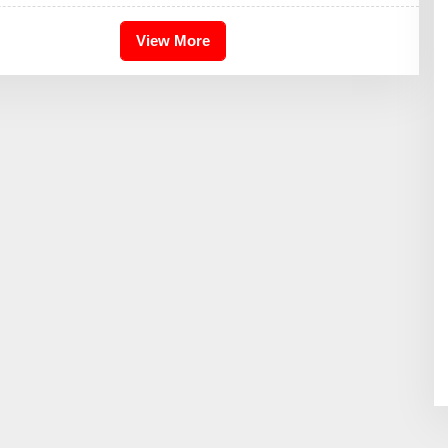
H
I
K
View More
A
I
D
R
I
S
B
D