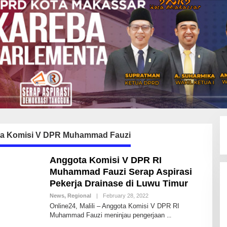
a Komisi V DPR Muhammad Fauzi
Anggota Komisi V DPR RI
Muhammad Fauzi Serap Aspirasi
Pekerja Drainase di Luwu Timur
News
,
Regional
|
February 28, 2022
B
Y
Online24, Malili – Anggota Komisi V DPR RI
A
Muhammad Fauzi meninjau pengerjaan
N
D